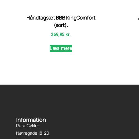
Håndtagsæt BBB KingComfort
(sort).
269,95
kr.
Læs mere
Information
Rask Cykler
Nørregade 18-20