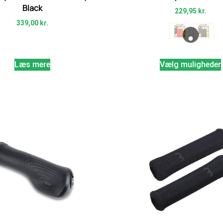
Black
229,95
kr.
339,00
kr.
Læs mere
Vælg muligheder