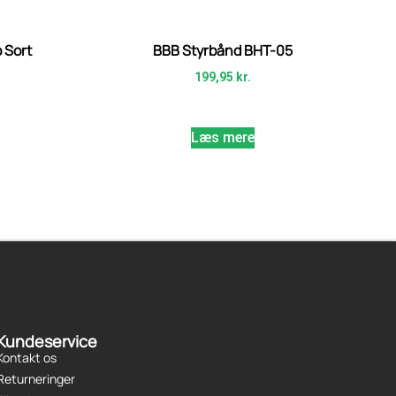
 Sort
BBB Styrbånd BHT-05
199,95
kr.
Læs mere
Kundeservice
Kontakt os
Returneringer