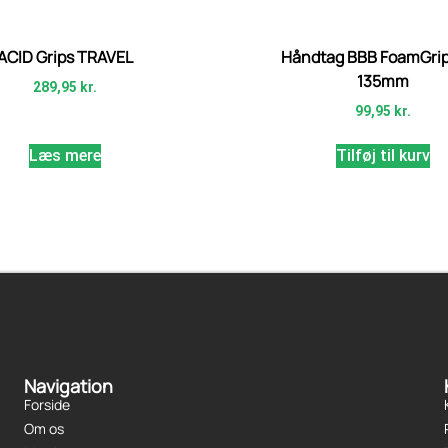
ACID Grips TRAVEL
Håndtag BBB FoamGrip
135mm
289,95
kr.
99,95
kr.
Læs mere
Tilføj til kurv
Navigation
Forside
Om os