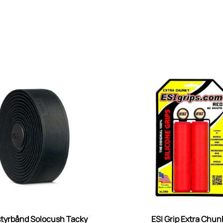
 styrbånd Solocush Tacky
ESI Grip Extra Chun