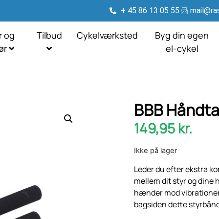
+ 45 86 13 05 55
mail@ras
r og
Tilbud
Cykelværksted
Byg din egen
hør
el-cykel
BBB Håndtag
149,95
kr.
Ikke på lager
Leder du efter ekstra k
mellem dit styr og dine
hænder mod vibrationer o
bagsiden dette styrbånd