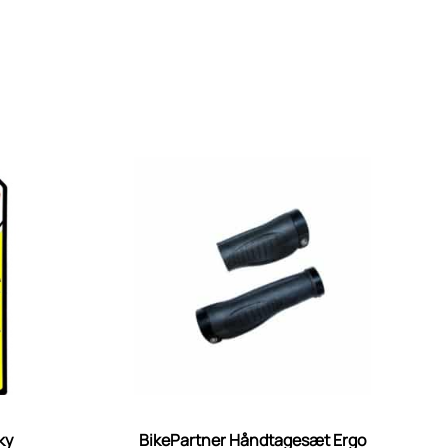
ky
BikePartner Håndtagesæt Ergo