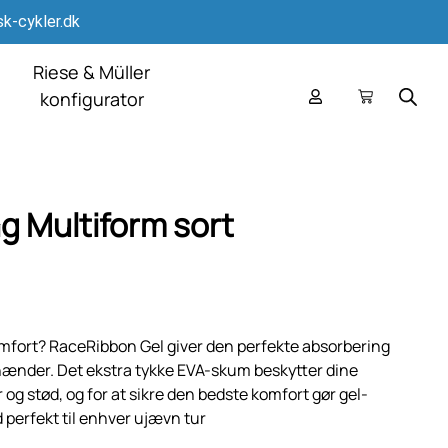
k-cykler.dk
Riese & Müller
konfigurator
 Multiform sort
omfort? RaceRibbon Gel giver den perfekte absorbering
 hænder. Det ekstra tykke EVA-skum beskytter dine
g stød, og for at sikre den bedste komfort gør gel-
 perfekt til enhver ujævn tur