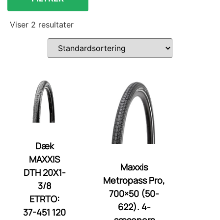
Cykeldæk og slanger
Viser 2 resultater
Dæk
MAXXIS
Maxxis
DTH 20X1-
Metropass Pro,
3/8
700×50 (50-
ETRTO:
622). 4-
37-451 120