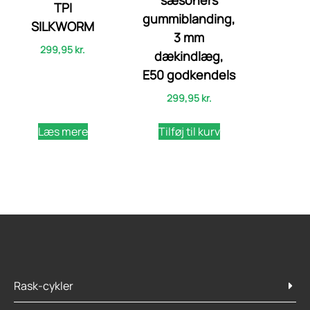
sæsoners
TPI
gummiblanding,
SILKWORM
3 mm
299,95
kr.
dækindlæg,
E50 godkendels
299,95
kr.
Læs mere
Tilføj til kurv
Rask-cykler