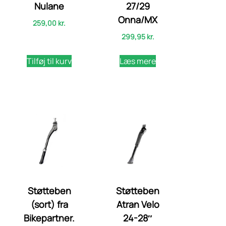
Nulane
27/29
Onna/MX
259,00
kr.
299,95
kr.
Tilføj til kurv
Læs mere
Støtteben
Støtteben
(sort) fra
Atran Velo
Bikepartner.
24-28″