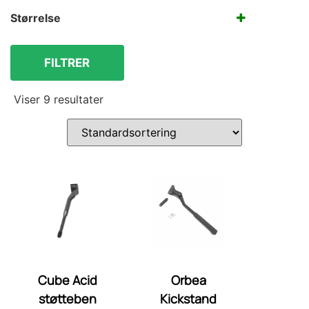
Sort
Cube
Størrelse
Orbea
WOOM
S
Udstyr og tilbehør
M
Diverse
L
FILTRER
Støtteben
WOOM tilbehør
Viser 9 resultater
Cube Acid
Orbea
støtteben
Kickstand