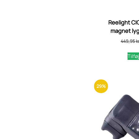
Reelight CI
magnet lyg
449,95
kr
Tilføj
29%