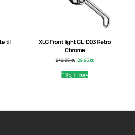
e til
XLC Front light CL-D03 Retro
Chrome
249,95
kr.
129,95
kr.
Tilføj til kurv