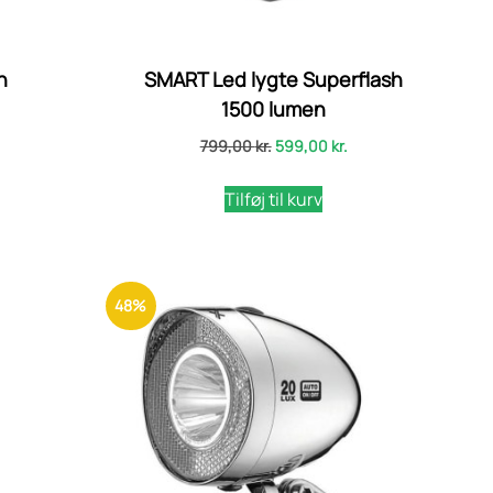
n
SMART Led lygte Superflash
1500 lumen
799,00
kr.
599,00
kr.
Tilføj til kurv
48%