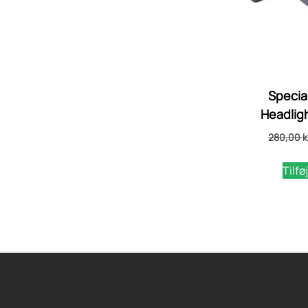
Special
Headligh
280,00
k
Tilføj