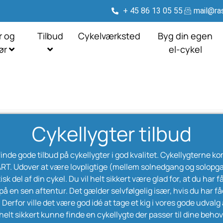
+ 45 86 13 05 55
mail@ras
r og
Tilbud
Cykelværksted
Byg din egen
hør
el-cykel
Cykellygter tilbud
finde gode tilbud på cykellygter i god kvalitet. Cykellygtern
T. Udover at være lovpligtige (mellem solnedgang og solopgang)
sk del af din cykel. Du vil helt sikkert være glad for, at du har 
på en sen aftentur. Det gælder selvfølgelig især, hvis du har fåe
erfor ville det være god idé at tage et kig i vores gode udvalg a
helt sikkert kunne finde en cykellygte der passer til dine behov