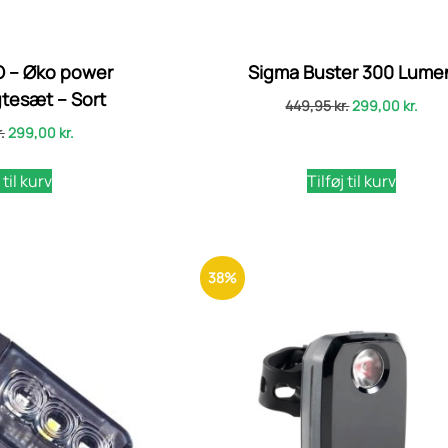
O – Øko power
Sigma Buster 300 Lume
tesæt – Sort
449,95
kr.
299,00
kr.
.
299,00
kr.
 til kurv
Tilføj til kurv
38%