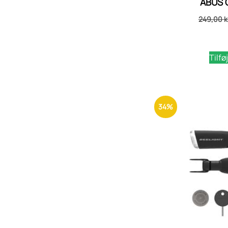
ABUS O
249,00
k
Tilføj
34%