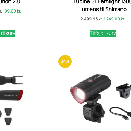
rion 2.0
Lupine SL Fernlight 130
Lumens til Shimano
r.
199,00
kr.
2.499,95
kr.
1.249,00
kr.
 til kurv
Tilføj til kurv
34%