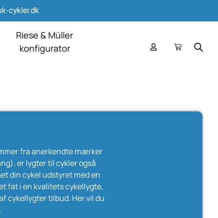
k-cykler.dk
Riese & Müller
konfigurator
e kommer fra anerkendte mærker
, er lygter til cykler også
fået din cykel udstyret med en
t fat i en kvalitets cykellygte,
f cykellygter tilbud. Her vil du
.