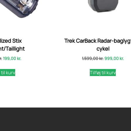
ized Stix
Trek CarBack Radar-baglygt
t/Taillight
cykel
r.
199,00
kr.
1.599,00
kr.
999,00
kr.
 til kurv
Tilføj til kurv