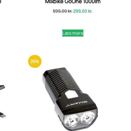
0
Mixbike GoOne 1000lm
599,00
kr.
299,00
kr.
Læs mere
25%