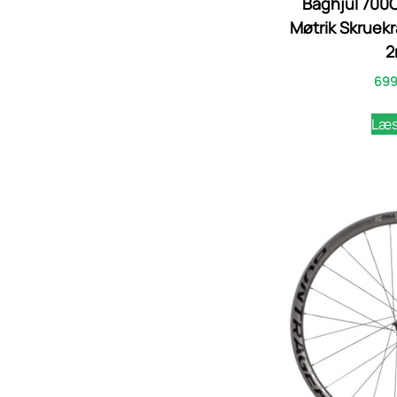
Baghjul 700
Møtrik Skruekr
699
Læs