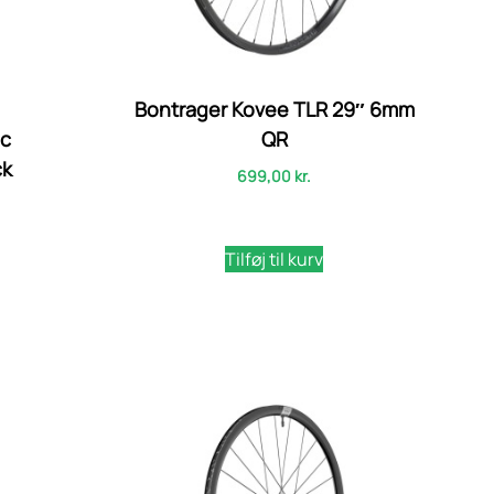
Bontrager Kovee TLR 29″ 6mm
0c
QR
ck
699,00
kr.
Tilføj til kurv