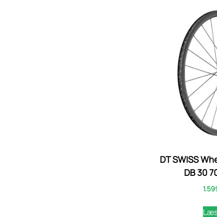
DT SWISS Whee
DB 30 70
1.59
Læs