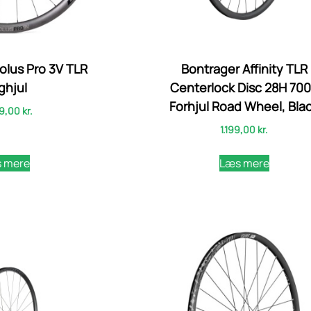
olus Pro 3V TLR
Bontrager Affinity TLR
ghjul
Centerlock Disc 28H 70
Forhjul Road Wheel, Bla
9,00
kr.
1.199,00
kr.
 mere
Læs mere