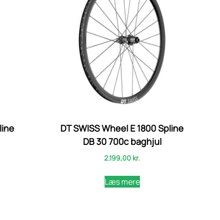
line
DT SWISS Wheel E 1800 Spline
DB 30 700c baghjul
2.199,00
kr.
Læs mere