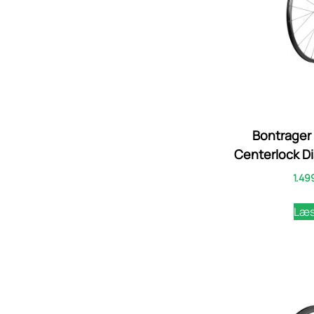
Bontrager
Centerlock D
1.49
Læs