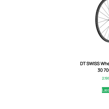
DT SWISS Whee
30 70
2.19
Læs