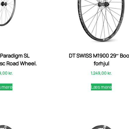
 Paradigm SL
DT SWISS M1900 29″ Boo
isc Road Wheel.
forhjul
9,00
kr.
1.249,00
kr.
 mere
Læs mere