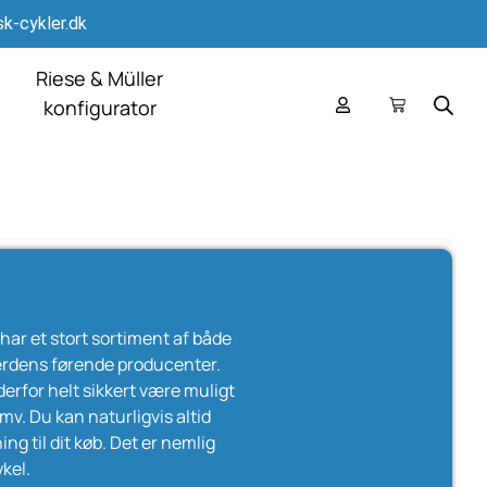
k-cykler.dk
Riese & Müller
konfigurator
i har et stort sortiment af både
erdens førende producenter.
 derfor helt sikkert være muligt
 mv. Du kan naturligvis altid
ng til dit køb. Det er nemlig
ykel.