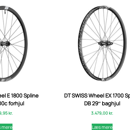
l E 1800 Spline
DT SWISS Wheel EX 1700 Sp
0c forhjul
DB 29″ baghjul
9,95
kr.
3.479,00
kr.
 mere
Læs mere