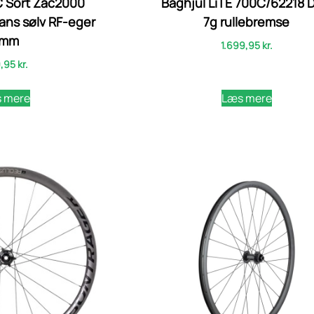
C Sort Zac2000
Baghjul LiTE 700C/62218 
ans sølv RF-eger
7g rullebremse
2mm
1.699,95
kr.
,95
kr.
 mere
Læs mere