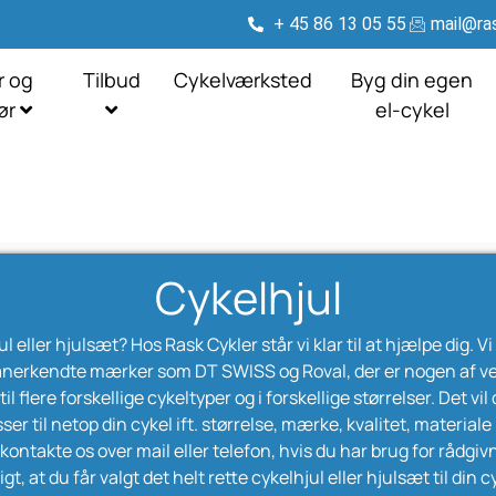
+ 45 86 13 05 55
mail@ras
r og
Tilbud
Cykelværksted
Byg din egen
hør
el-cykel
Cykelhjul
l eller hjulsæt? Hos Rask Cykler står vi klar til at hjælpe dig. V
a anerkendte mærker som DT SWISS og Roval, der er nogen af v
l flere forskellige cykeltyper og i forskellige størrelser. Det vil
asser til netop din cykel ift. størrelse, mærke, kvalitet, materiale
ontakte os over mail eller telefon, hvis du har brug for rådgivni
igt, at du får valgt det helt rette cykelhjul eller hjulsæt til din c