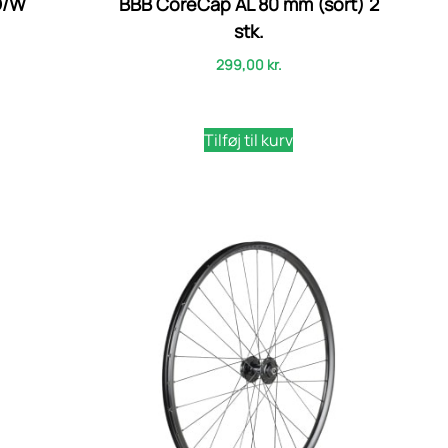
D/W
BBB CoreCap AL 80 mm (sort) 2
stk.
299,00
kr.
Tilføj til kurv