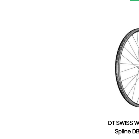
DT SWISS W
Spline DB