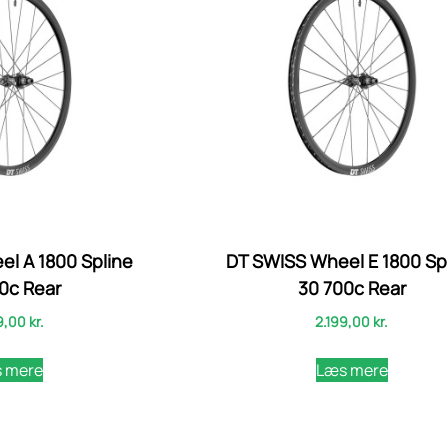
l A 1800 Spline
DT SWISS Wheel E 1800 Sp
0c Rear
30 700c Rear
9,00
kr.
2.199,00
kr.
 mere
Læs mere