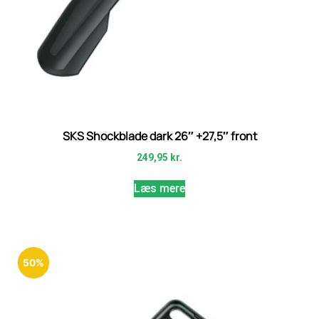
SKS Shockblade dark 26″ +27,5″ front
249,95
kr.
Læs mere
50%