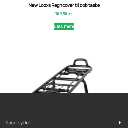
New Looxs Regncover til dob taske
159,95
kr.
Læs mere
Rask-cykler