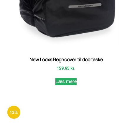
New Looxs Regncover til dob taske
159,95
kr.
Læs mere
13%