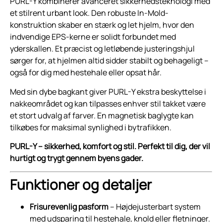
PURL-Y kombinerer avanceret sikkerhedsteknologi med
et stilrent urbant look. Den robuste In-Mold-
konstruktion skaber en stærk og let hjelm, hvor den
indvendige EPS-kerne er solidt forbundet med
yderskallen. Et præcist og letløbende justeringshjul
sørger for, at hjelmen altid sidder stabilt og behageligt –
også for dig med hestehale eller opsat hår.
Med sin dybe bagkant giver PURL-Y ekstra beskyttelse i
nakkeområdet og kan tilpasses enhver stil takket være
et stort udvalg af farver. En magnetisk baglygte kan
tilkøbes for maksimal synlighed i bytrafikken.
PURL-Y – sikkerhed, komfort og stil. Perfekt til dig, der vil
hurtigt og trygt gennem byens gader.
Funktioner og detaljer
Frisurevenlig pasform
– Højdejusterbart system
med udsparing til hestehale, knold eller fletninger.