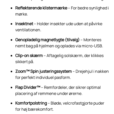
Reflekterende klistermærke
– For bedre synlighed i
mørke.
Insektnet
– Holder insekter ude uden at påvirke
ventilationen.
Genopladelig magnetlygte (tilvalg)
– Monteres
nemt bag på hjelmen og oplades via micro-USB.
Clip-on skærm
– Aftagelig solskærm, der klikkes
sikkert på.
Zoom™ Spin justeringssystem
– Drejehjul i nakken
for perfekt individuel pasform.
Flap Divider™
– Remfordeler, der sikrer optimal
placering af remmene under ørerne.
Komfortpolstring
– Bløde, velcrofastgjorte puder
for høj bærekomfort.