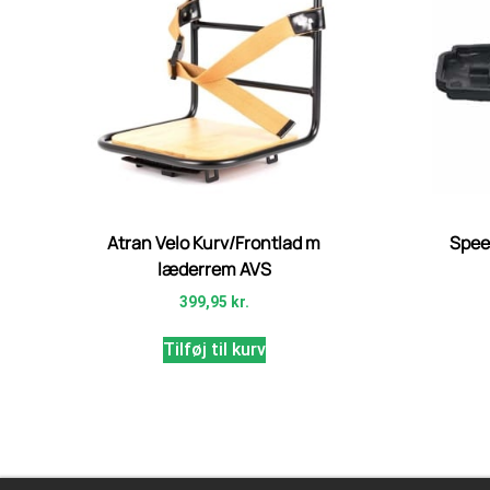
Atran Velo Kurv/Frontlad m
Spee
læderrem AVS
399,95
kr.
Tilføj til kurv