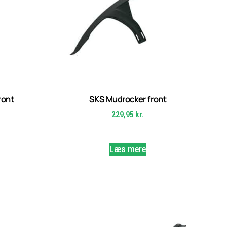
ront
SKS Mudrocker front
229,95
kr.
Læs mere