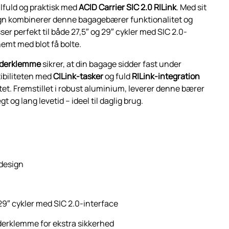
ilfuld og praktisk med
ACID Carrier SIC 2.0 RILink
. Med sit
ign kombinerer denne bagagebærer funktionalitet og
ser perfekt til både 27,5″ og 29″ cykler med SIC 2.0-
emt med blot få bolte.
ederklemme
sikrer, at din bagage sidder fast under
ibiliteten med
CILink-tasker
og fuld
RILink-integration
itet. Fremstillet i robust aluminium, leverer denne bærer
t og lang levetid – ideel til daglig brug.
 design
 29″ cykler med SIC 2.0-interface
derklemme for ekstra sikkerhed