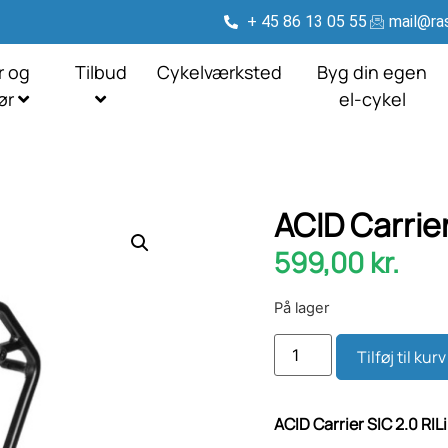
+ 45 86 13 05 55
mail@ras
r og
Tilbud
Cykelværksted
Byg din egen
hør
el-cykel
ACID Carrier
599,00
kr.
På lager
Tilføj til kurv
ACID Carrier SIC 2.0 RIL