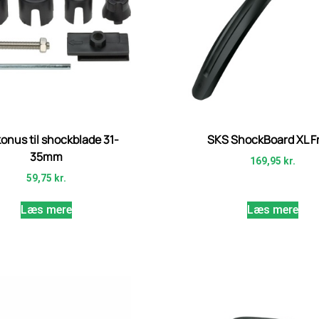
onus til shockblade 31-
SKS ShockBoard XL F
35mm
169,95
kr.
59,75
kr.
Læs mere
Læs mere