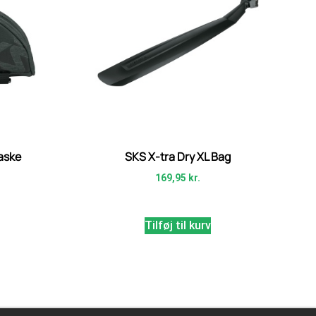
taske
SKS X-tra Dry XL Bag
169,95
kr.
Tilføj til kurv