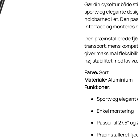
Gør din cykeltur både st
sporty og elegante des
holdbarhed i ét. Den pas
interface og monteres n
Den præinstallerede
fj
transport, mens kompat
giver maksimal fleksibil
høj stabilitet med lav væg
Farve:
Sort
Materiale:
Aluminium
Funktioner:
Sporty og elegant
Enkel montering
Passer til 27,5″ og
Præinstalleret fje