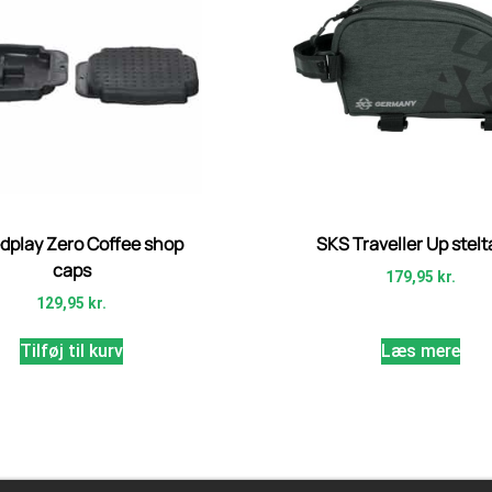
dplay Zero Coffee shop
SKS Traveller Up stel
caps
179,95
kr.
129,95
kr.
Tilføj til kurv
Læs mere