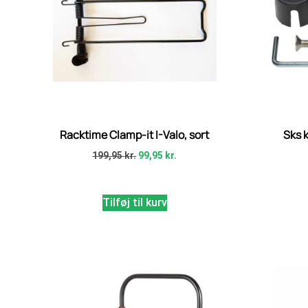
Racktime Clamp-it I-Valo, sort
Sks k
199,95
kr.
99,95
kr.
Tilføj til kurv