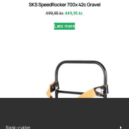
SKS SpeedRocker 700x 42c Gravel
499,95
kr.
449,95
kr.
Læs mere
Rask-cykler