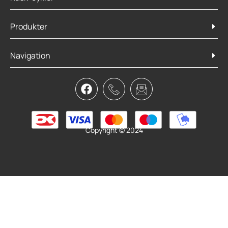
Produkter
Navigation
Atran Velo Kurv/Frontlad m læderrem AVS
399,95
kr.
Tilføj til kurv
Copyright © 2024