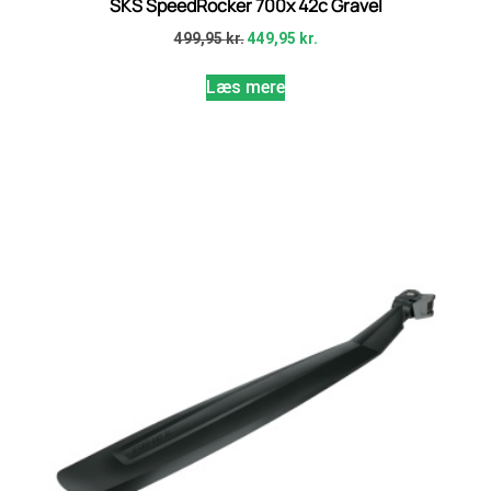
SKS SpeedRocker 700x 42c Gravel
499,95
kr.
449,95
kr.
Læs mere