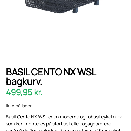
BASIL CENTO NX WSL
bagkurv.
499,95
kr.
Ikke på lager
Basil Cento NX WSL er en moderne og robust cykelkurv,
som kan monteres på stort set alle bagagebærere –
også på de fleste elcykler. Kurven er lavet af finmasket