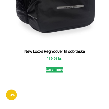
New Looxs Regncover til dob taske
159,95
kr.
Læs mere
13%