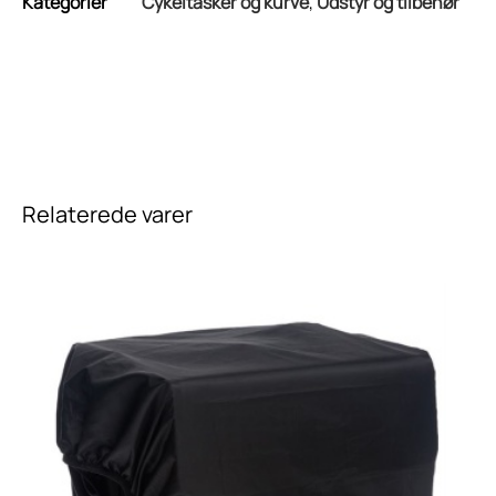
Kategorier
Cykeltasker og kurve
,
Udstyr og tilbehør
Relaterede varer