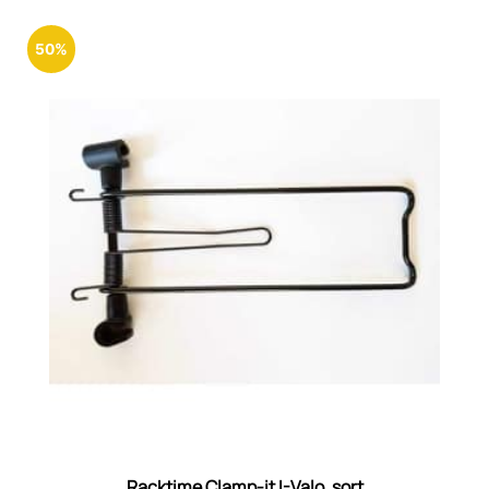
50%
Racktime Clamp-it I-Valo, sort