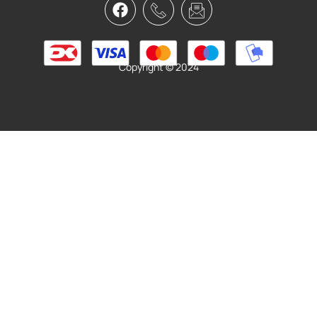
Shimano PD- RS500 Road
549,95
kr.
479,00
kr.
Tilføj til kurv
Copyright © 2024