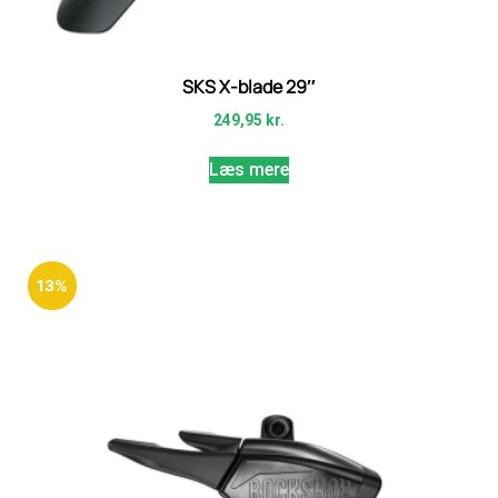
SKS X-blade 29″
249,95
kr.
Læs mere
13%