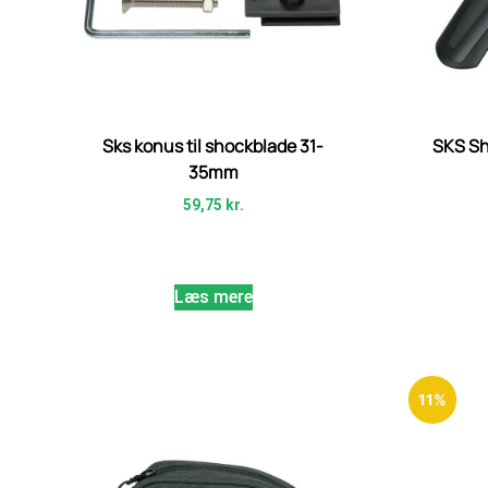
Sks konus til shockblade 31-
SKS Sh
35mm
59,75
kr.
Læs mere
11%