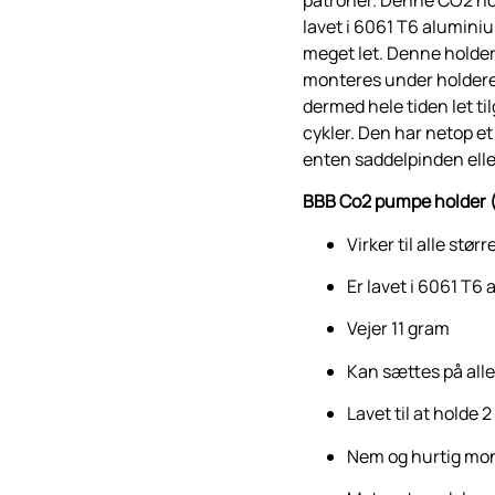
lavet i 6061 T6 alumini
meget let. Denne holder 
monteres under holdere
dermed hele tiden let ti
cykler. Den har netop e
enten saddelpinden eller
BBB Co2 pumpe holder
Virker til alle stø
Er lavet i 6061 T6
Vejer 11 gram
Kan sættes på alle
Lavet til at holde 
Nem og hurtig mo