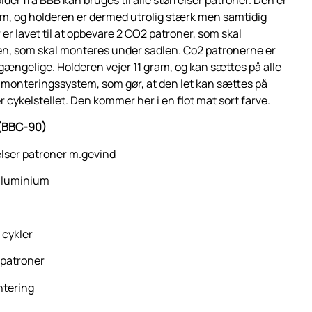
um, og holderen er dermed utrolig stærk men samtidig
er lavet til at opbevare 2 CO2 patroner, som skal
n, som skal monteres under sadlen. Co2 patronerne er
lgængelige. Holderen vejer 11 gram, og kan sættes på alle
t monteringssystem, som gør, at den let kan sættes på
 cykelstellet. Den kommer her i en flot mat sort farve.
 (BBC-90)
rrelser patroner m.gevind
 aluminium
 cykler
2 patroner
ntering