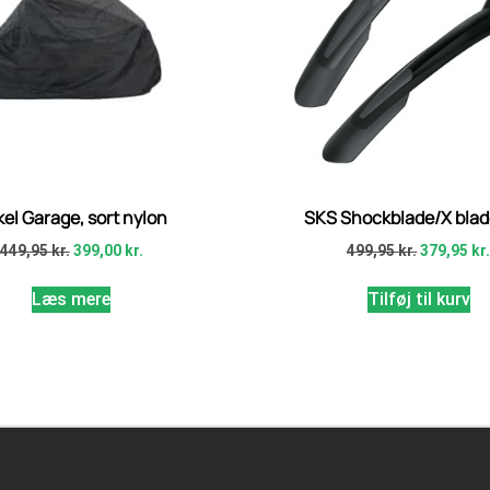
el Garage, sort nylon
SKS Shockblade/X blad
449,95
kr.
399,00
kr.
499,95
kr.
379,95
kr
Læs mere
Tilføj til kurv