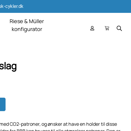
k-cykler.dk
Riese & Müller
konfigurator
slag
er med CO2-patroner, og ønsker at have en holder til disse
er fra BBB kan bruges til alle størrelser patroner. Den er