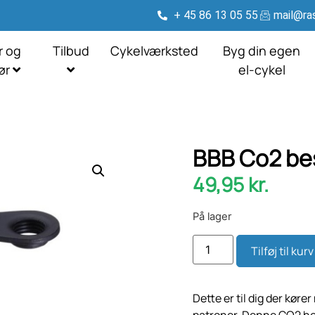
+ 45 86 13 05 55
mail@ras
r og
Tilbud
Cykelværksted
Byg din egen
hør
el-cykel
BBB Co2 be
49,95
kr.
På lager
Tilføj til kurv
Dette er til dig der kør
patroner. Denne CO2 hold