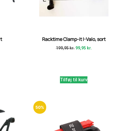
t
Racktime Clamp-it I-Valo, sort
199,95
kr.
99,95
kr.
Tilføj til kurv
50%