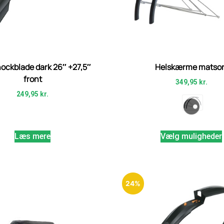
ockblade dark 26″ +27,5″
Helskærme matsor
front
349,95
kr.
249,95
kr.
Læs mere
Vælg muligheder
24%