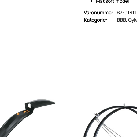
Mat sort model
Varenummer
B7-91611
Kategorier
BBB
,
Cyk