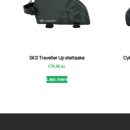
SKS Traveller Up steltaske
Cyk
179,95
kr.
Læs mere