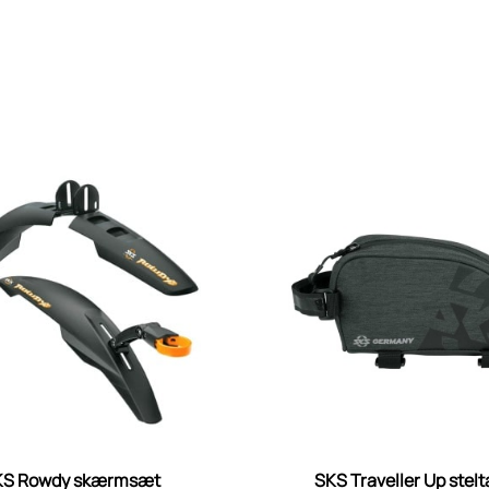
KS Rowdy skærmsæt
SKS Traveller Up stel