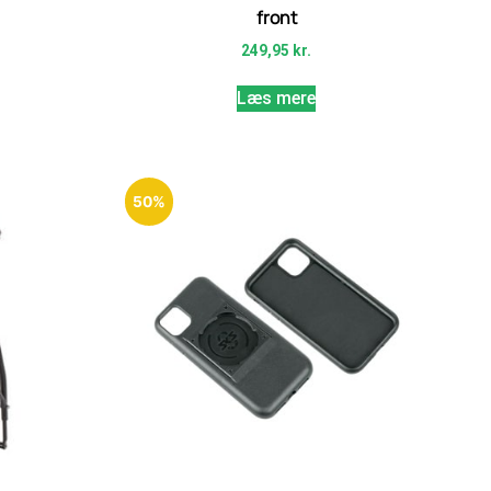
front
249,95
kr.
Læs mere
50%