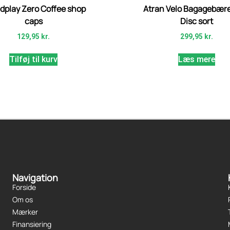
dplay Zero Coffee shop
Atran Velo Bagagebære
caps
Disc sort
129,95
kr.
299,95
kr.
Tilføj til kurv
Læs mere
Navigation
Forside
Om os
Mærker
Finansiering