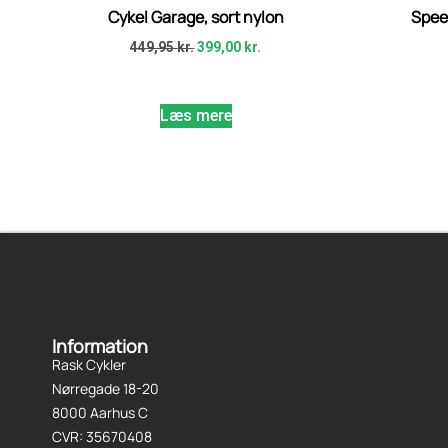
Cykel Garage, sort nylon
Spee
449,95
kr.
399,00
kr.
Læs mere
Information
Rask Cykler
Nørregade 18-20
8000 Aarhus C
CVR: 35670408