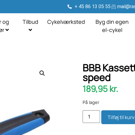
+ 45 86 13 05 55
mail@ras
r og
Tilbud
Cykelværksted
Byg din egen
hør
el-cykel
BBB Kassett
speed
189,95
kr.
På lager
Tilføj til kurv