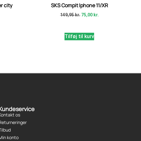
r city
SKS Compit Iphone 11/XR
149,95
kr.
75,00
kr.
Tilføj til kurv
Kundeservice
Kontakt os
Returneringer
Tilbud
Min konto