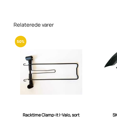
Relaterede varer
50%
Racktime Clamp-it I-Valo, sort
S