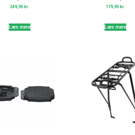
249,95
kr.
179,95
kr.
Læs mere
Læs mere