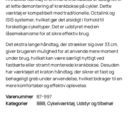
at lette demontering af krankbokse på cykler. Dette
værktøj er kompatibelt med traditionelle, Octalink og
ISIS systemer, hvilket gør det alsidigt i forhold til
forskellige cykeltyper. Det er udstyret med en
låsemekanisme for at sikre effektiv brug.
Det ekstra lange håndtag, der strækker sig over 33 cm,
giver brugeren mulighed for at anvende mere moment
under brug, hvilket kan være særligt nyttigt ved
fastkørte eller stramt monterede krankbokse. Desuden
har værktøjet et kraton håndtag, der sikrer et fast og
behageligt greb under anvendelse, hvilket bidrager til en
mere komfortabel og effektiv oplevelse.
Varenummer
B7-997
Kategorier
BBB
,
Cykelværktøj
,
Udstyr og tilbehør