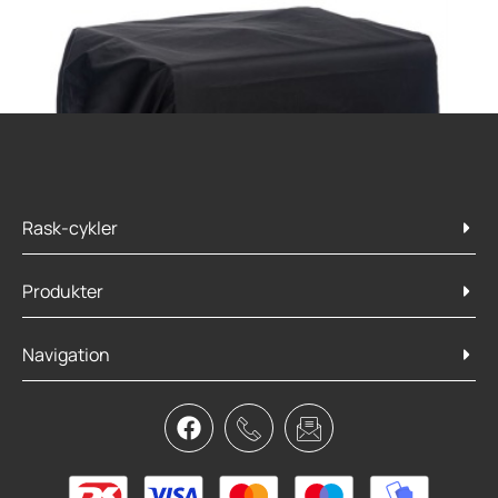
Rask-cykler
Produkter
Navigation
New Looxs Regncover til dob taske
159,95
kr.