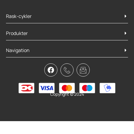
Rask-cykler
Produkter
Navigation
SKS Shockblade dark 26″ +27,5″ front
249,95
kr.
Læs mere
Copyright © 2024