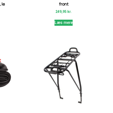
 le
front
.
249,95
kr.
Læs mere