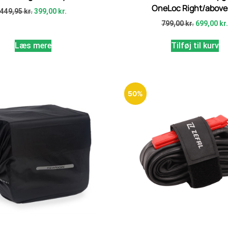
OneLoc Right/above,
449,95
kr.
399,00
kr.
799,00
kr.
699,00
kr
Læs mere
Tilføj til kurv
50%