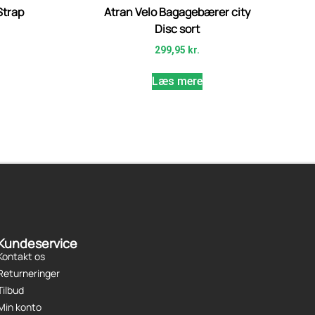
Strap
Atran Velo Bagagebærer city
Disc sort
299,95
kr.
Læs mere
Kundeservice
Kontakt os
Returneringer
Tilbud
Min konto