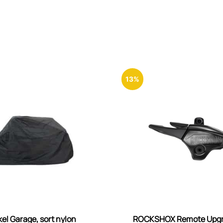
13%
el Garage, sort nylon
ROCKSHOX Remote Upgra