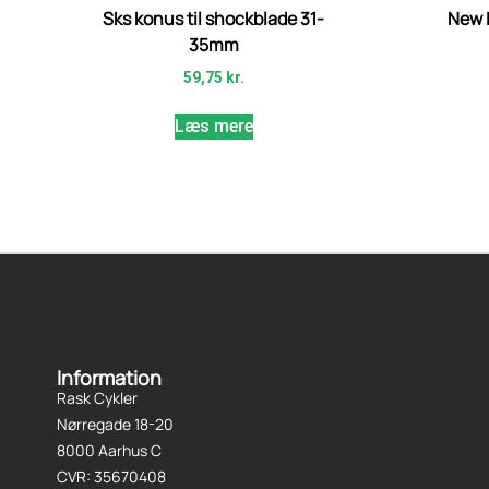
Sks konus til shockblade 31-
New 
35mm
59,75
kr.
Læs mere
Information
Rask Cykler
Nørregade 18-20
8000 Aarhus C
CVR: 35670408