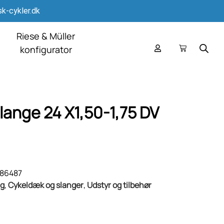
k-cykler.dk
Riese & Müller
konfigurator
ange 24 X1,50-1,75 DV
186487
g
,
Cykeldæk og slanger
,
Udstyr og tilbehør