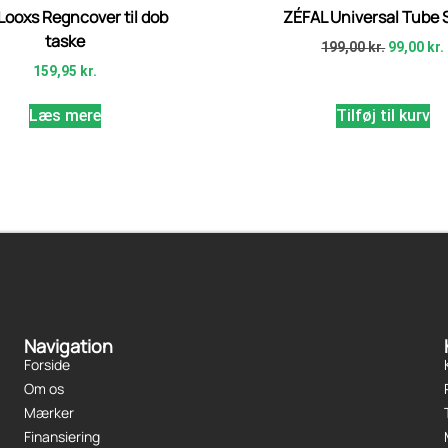
Looxs Regncover til dob
ZÉFAL Universal Tube 
taske
199,00
kr.
99,00
kr.
159,95
kr.
Læs mere
Tilføj til kurv
Navigation
Forside
Om os
Mærker
Finansiering