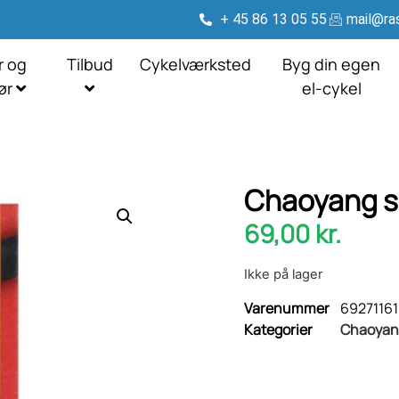
+ 45 86 13 05 55
mail@ras
r og
Tilbud
Cykelværksted
Byg din egen
hør
el-cykel
Chaoyang sl
69,00
kr.
Ikke på lager
Varenummer
6927116
Kategorier
Chaoyan