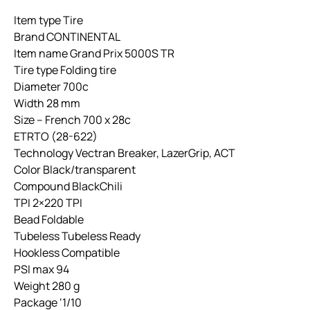
Item type Tire
Brand CONTINENTAL
Item name Grand Prix 5000S TR
Tire type Folding tire
Diameter 700c
Width 28 mm
Size – French 700 x 28c
ETRTO (28-622)
Technology Vectran Breaker, LazerGrip, ACT
Color Black/transparent
Compound BlackChili
TPI 2×220 TPI
Bead Foldable
Tubeless Tubeless Ready
Hookless Compatible
PSI max 94
Weight 280 g
Package ‘1/10