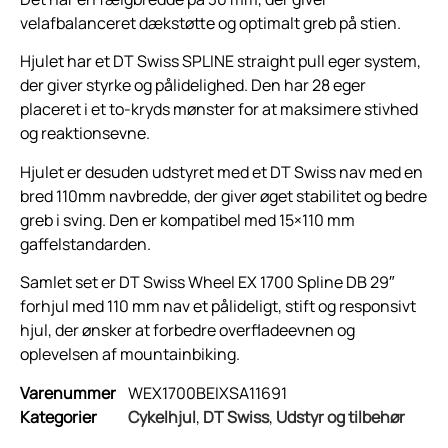
velafbalanceret dækstøtte og optimalt greb på stien.
Hjulet har et DT Swiss SPLINE straight pull eger system,
der giver styrke og pålidelighed. Den har 28 eger
placeret i et to-kryds mønster for at maksimere stivhed
og reaktionsevne.
Hjulet er desuden udstyret med et DT Swiss nav med en
bred 110mm navbredde, der giver øget stabilitet og bedre
greb i sving. Den er kompatibel med 15×110 mm
gaffelstandarden.
Samlet set er DT Swiss Wheel EX 1700 Spline DB 29″
forhjul med 110 mm nav et pålideligt, stift og responsivt
hjul, der ønsker at forbedre overfladeevnen og
oplevelsen af ​​mountainbiking.
Varenummer
WEX1700BEIXSA11691
Kategorier
Cykelhjul
,
DT Swiss
,
Udstyr og tilbehør