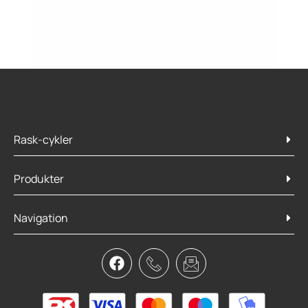
Rask-cykler
Produkter
Navigation
Speedplay Zero Coffee shop caps
129,95
kr.
Tilføj til kurv