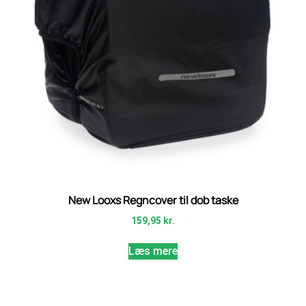
New Looxs Regncover til dob taske
159,95
kr.
Læs mere