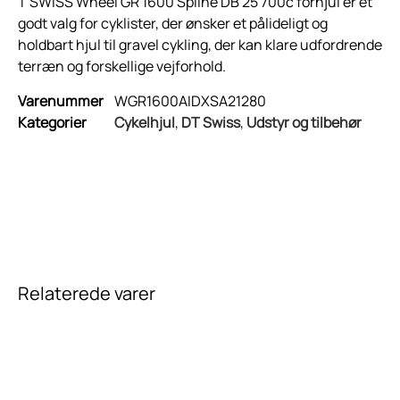
T SWISS Wheel GR 1600 Spline DB 25 700c forhjul er et
godt valg for cyklister, der ønsker et pålideligt og
holdbart hjul til gravel cykling, der kan klare udfordrende
terræn og forskellige vejforhold.
Varenummer
WGR1600AIDXSA21280
Kategorier
Cykelhjul
,
DT Swiss
,
Udstyr og tilbehør
Relaterede varer