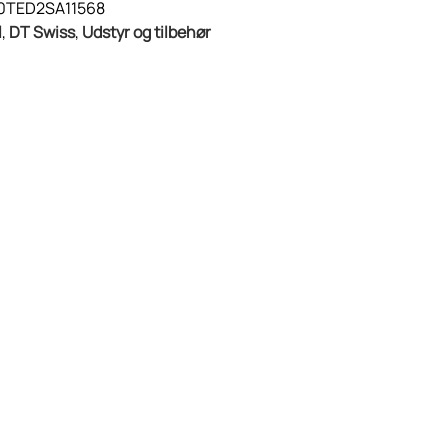
0TED2SA11568
l
,
DT Swiss
,
Udstyr og tilbehør