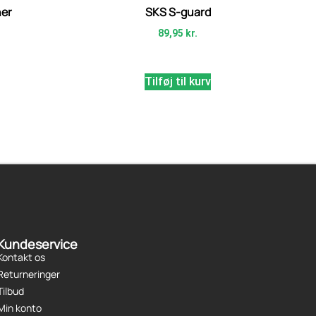
ner
SKS S-guard
89,95
kr.
Tilføj til kurv
Kundeservice
Kontakt os
Returneringer
Tilbud
Min konto