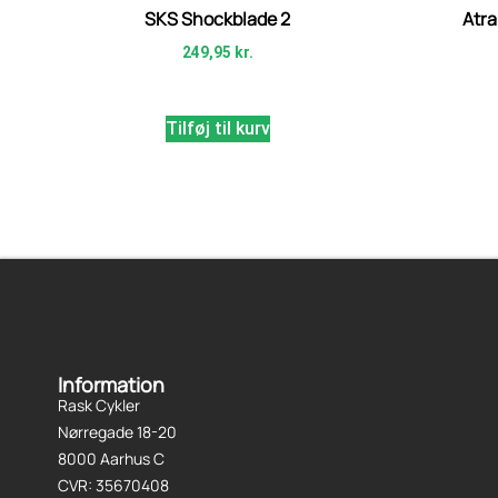
SKS Shockblade 2
Atra
249,95
kr.
Tilføj til kurv
Information
Rask Cykler
Nørregade 18-20
8000 Aarhus C
CVR: 35670408