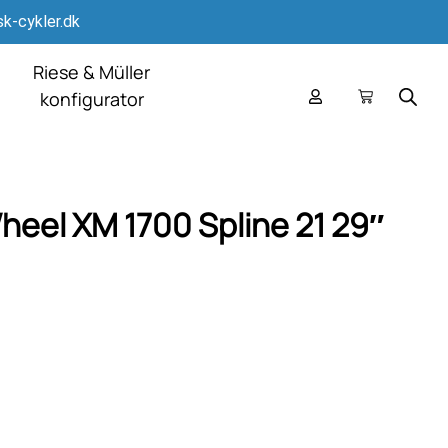
k-cykler.dk
Riese & Müller
konfigurator
eel XM 1700 Spline 21 29″