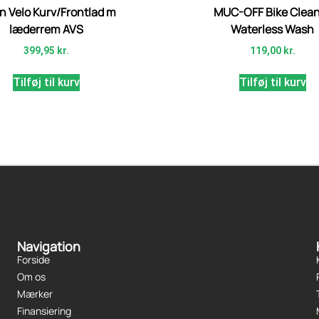
n Velo Kurv/Frontlad m
MUC-OFF Bike Clea
læderrem AVS
Waterless Wash
399,95
kr.
119,00
kr.
Tilføj til kurv
Tilføj til kurv
Navigation
Forside
Om os
Mærker
Finansiering