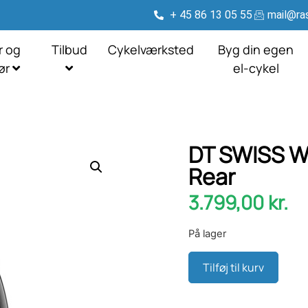
+ 45 86 13 05 55
mail@ras
r og
Tilbud
Cykelværksted
Byg din egen
hør
el-cykel
DT SWISS Wh
Rear
3.799,00
kr.
På lager
Tilføj til kurv