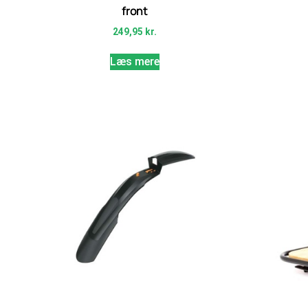
front
249,95
kr.
Læs mere