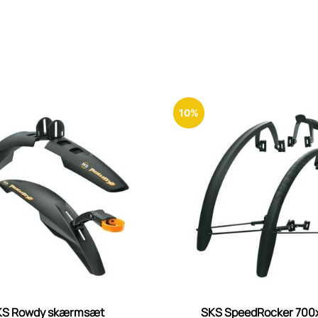
10%
KS Rowdy skærmsæt
SKS SpeedRocker 700