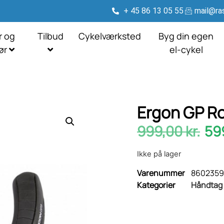
+ 45 86 13 05 55
mail@ras
r og
Tilbud
Cykelværksted
Byg din egen
hør
el-cykel
Ergon GP Ro
999,00
kr.
59
Ikke på lager
Varenummer
8602359
Kategorier
Håndtag 