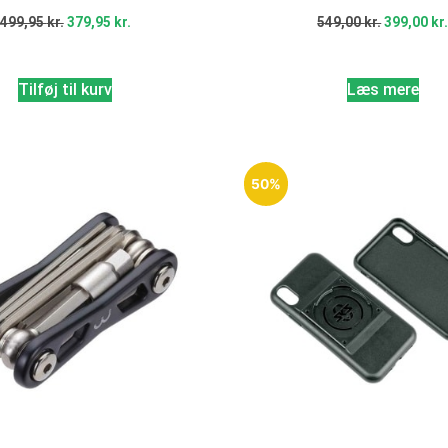
499,95
kr.
379,95
kr.
549,00
kr.
399,00
kr
Tilføj til kurv
Læs mere
50%