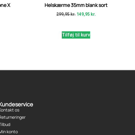
one X
Helskærme 35mm blank sort
299,95
kr.
149,95
kr.
Tilføj til kurv
Kundeservice
Kontakt os
Returneringer
Tilbud
Min konto