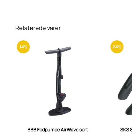
Relaterede varer
14%
24%
BBB Fodpumpe AirWave sort
SKS 