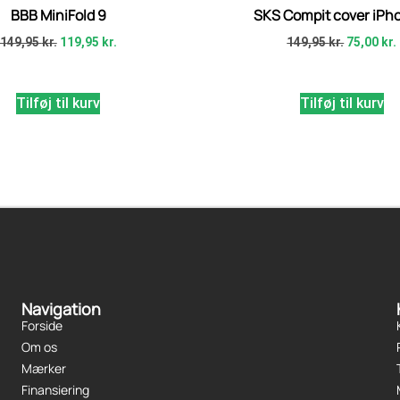
BBB MiniFold 9
SKS Compit cover iPh
149,95
kr.
119,95
kr.
149,95
kr.
75,00
kr.
Tilføj til kurv
Tilføj til kurv
Navigation
Forside
Om os
Mærker
Finansiering