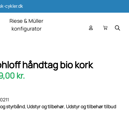
k-cykler.dk
Riese & Müller
konfigurator
hloff håndtag bio kork
9,00
kr.
0211
og styrbånd
,
Udstyr og tilbehør
,
Udstyr og tilbehør tilbud