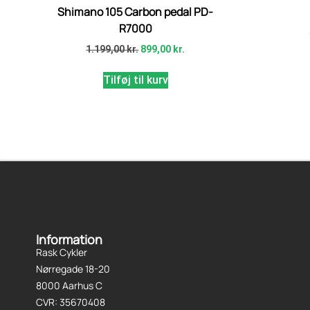
Shimano 105 Carbon pedal PD-
R7000
1.199,00
kr.
899,00
kr.
Tilføj til kurv
Information
Rask Cykler
Nørregade 18-20
8000 Aarhus C
CVR: 35670408