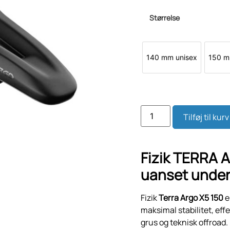
Størrelse
140 mm unisex
150 m
Tilføj til kurv
Fizik TERRA A
uanset under
Fizik
Terra Argo X5 150
e
maksimal stabilitet, eff
grus og teknisk offroad.