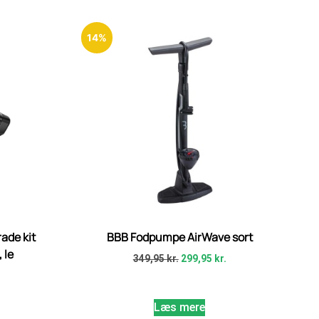
14%
de kit
BBB Fodpumpe AirWave sort
 le
349,95
kr.
299,95
kr.
.
Læs mere