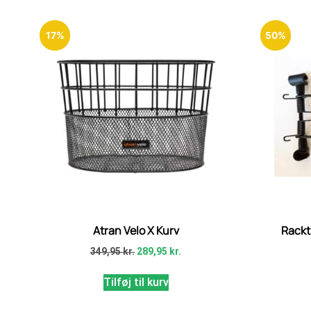
17%
50%
Atran Velo X Kurv
Rackt
349,95
kr.
289,95
kr.
Tilføj til kurv