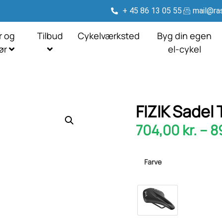
+ 45 86 13 05 55
mail@ras
r og
Tilbud
Cykelværksted
Byg din egen
hør
el-cykel
FIZIK Sadel 
704,00
kr.
–
8
Farve