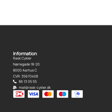
Information
Rask Cykler
Nørregade 18-20
8000 Aarhus C
CVR: 35670408
86 13 05 55
mail@rask-cykler.dk