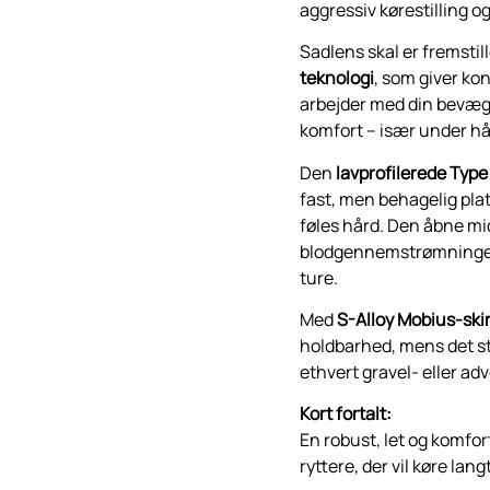
aggressiv kørestilling o
Sadlens skal er fremstill
teknologi
, som giver kon
arbejder med din bevæge
komfort – især under hå
Den
lavprofilerede Type
fast, men behagelig plat
føles hård. Den åbne mi
blodgennemstrømningen,
ture.
Med
S-Alloy Mobius-ski
holdbarhed, mens det st
ethvert gravel- eller a
Kort fortalt:
En robust, let og komfort
ryttere, der vil køre lan