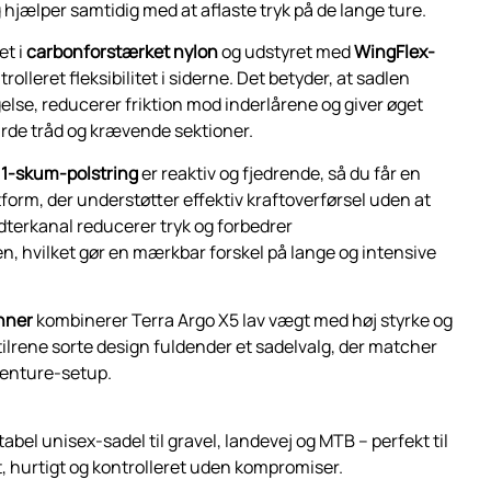
g hjælper samtidig med at aflaste tryk på de lange ture.
et i
carbonforstærket nylon
og udstyret med
WingFlex-
trolleret fleksibilitet i siderne. Det betyder, at sadlen
lse, reducerer friktion mod inderlårene og giver øget
rde tråd og krævende sektioner.
 1-skum-polstring
er reaktiv og fjedrende, så du får en
form, der understøtter effektiv kraftoverførsel uden at
dterkanal reducerer tryk og forbedrer
 hvilket gør en mærkbar forskel på lange og intensive
nner
kombinerer Terra Argo X5 lav vægt med høj styrke og
ilrene sorte design fuldender et sadelvalg, der matcher
dventure-setup.
abel unisex-sadel til gravel, landevej og MTB – perfekt til
gt, hurtigt og kontrolleret uden kompromiser.