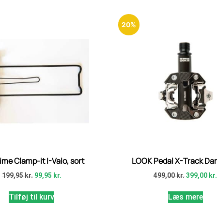
20%
ime Clamp-it I-Valo, sort
LOOK Pedal X-Track Dar
199,95
kr.
99,95
kr.
499,00
kr.
399,00
kr
Tilføj til kurv
Læs mere