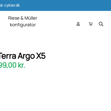
k-cykler.dk
Riese & Müller
konfigurator
Terra Argo X5
99,00
kr.