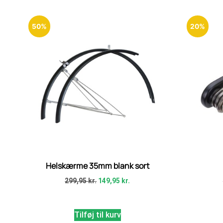
50%
20%
Helskærme 35mm blank sort
299,95
kr.
149,95
kr.
Tilføj til kurv