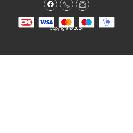
Specialized Stix Headlight/Taillight
280,00
kr.
199,00
kr.
Tilføj til kurv
Copyright © 2024