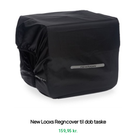
New Looxs Regncover til dob taske
159,95
kr.