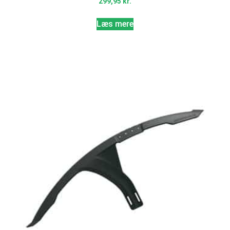
299,95
kr.
Læs mere