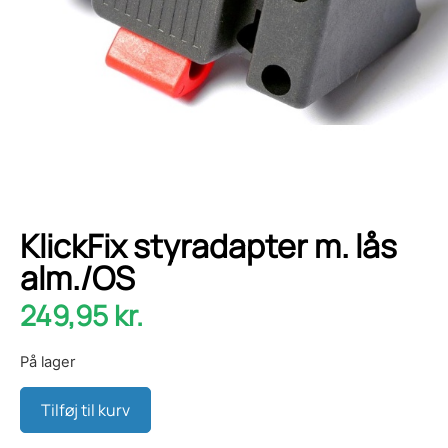
KlickFix styradapter m. lås
alm./OS
249,95
kr.
På lager
Tilføj til kurv