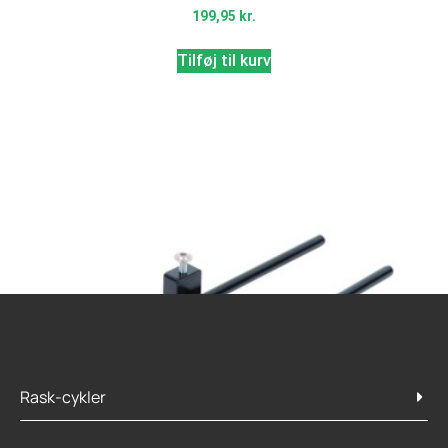
199,95
kr.
Tilføj til kurv
Rask-cykler