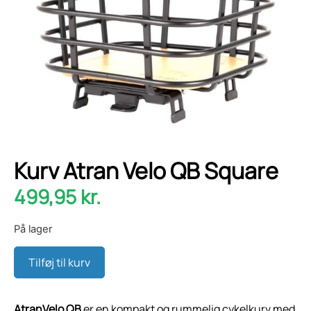
Kurv Atran Velo QB Square
499,95
kr.
På lager
Tilføj til kurv
AtranVelo QB
er en kompakt og rummelig cykelkurv med