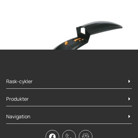
Rask-cykler
Produkter
Navigation
SKS Shockblade dark 26″ +27,5″ front