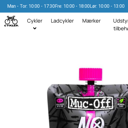
Man - Tor: 10:00 - 17:30
Fre: 10:00 - 18:00
Lør: 10:00 - 13:00
Cykler
Ladcykler
Mærker
Udsty
tilbe