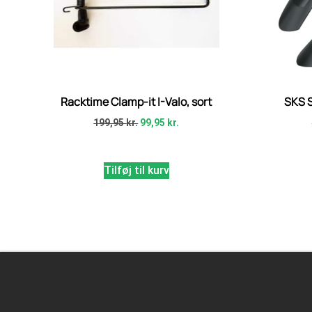
Racktime Clamp-it I-Valo, sort
SKS 
199,95
kr.
99,95
kr.
Tilføj til kurv