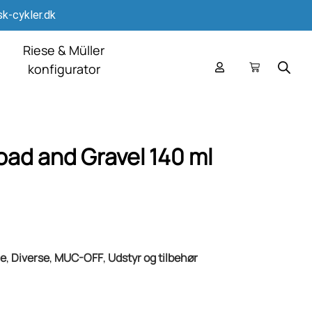
k-cykler.dk
Riese & Müller
konfigurator
ad and Gravel 140 ml
je
,
Diverse
,
MUC-OFF
,
Udstyr og tilbehør