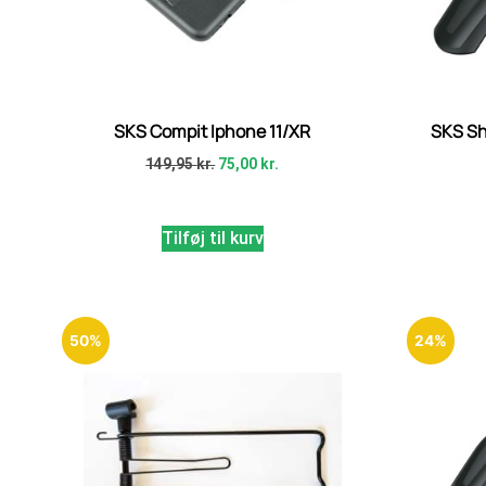
SKS Compit Iphone 11/XR
SKS Sh
149,95
kr.
75,00
kr.
Tilføj til kurv
50%
24%