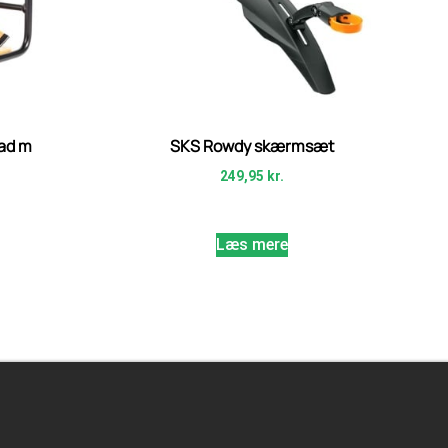
lad m
SKS Rowdy skærmsæt
249,95
kr.
Læs mere