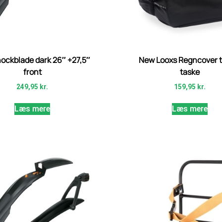
ockblade dark 26″ +27,5″
New Looxs Regncover ti
front
taske
249,95
kr.
159,95
kr.
Læs mere
Læs mere