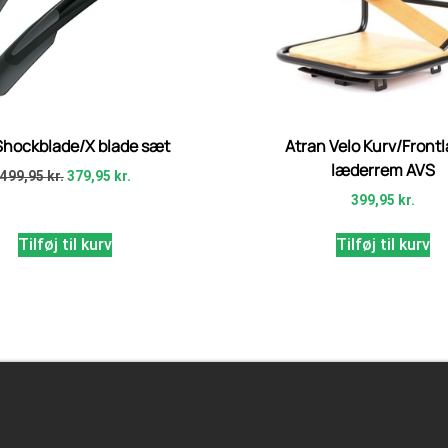
Shockblade/X blade sæt
Atran Velo Kurv/Front
læderrem AVS
499,95
kr.
379,95
kr.
399,95
kr.
Tilføj til kurv
Tilføj til kurv