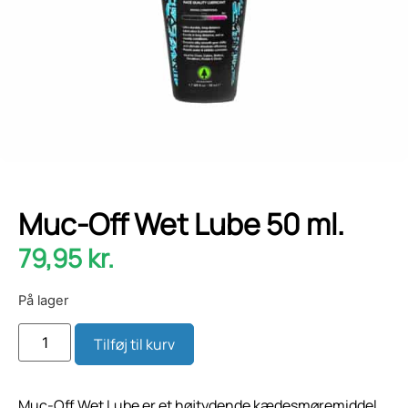
Muc-Off Wet Lube 50 ml.
79,95
kr.
På lager
Tilføj til kurv
Muc-Off Wet Lube er et højtydende kædesmøremiddel