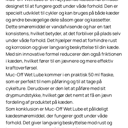
designet til at fungere godt under våde forhold. Den er
specielt udviklet til cykler og kan bruges på både kæder
og andre bevægelige dele såsom gear og kassetter.
Dette smøremiddel er vandafvisende og har en tæt
konsistens, hvilket betyder, at det forbliver på plads selv
under våde forhold. Det hjælper med at forhindre rust
og korrosion og giver langvarig beskyttelse til din kæde.
Med sin innovative formel reducerer den også friktionen
i kæden, hvilket fører til en jævnere og mere effektiv
kraftoverførsel.
Muc-Off Wet Lube kommer i en praktisk 50 ml flaske,
som er perfekt til nem påføring og til at tage på
cykelture. Derudover er den let at påføre med sit
drypmundstykke, hvilket gør det nemt at få en jævn
fordeling af produktet på kæden.
Som konklusion er Muc-Off Wet Lube et pålideligt
kædesmøremiddel, der fungerer godt under våde
forhold. Det giver langvarig beskyttelse mod rust og