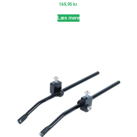
169,95
kr.
Læs mere