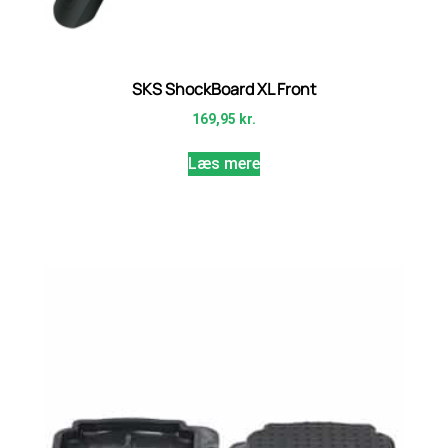
SKS ShockBoard XL Front
169,95
kr.
Læs mere