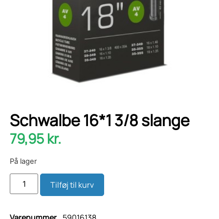
Schwalbe 16*1 3/8 slange
79,95
kr.
På lager
Tilføj til kurv
Varenummer
59016138