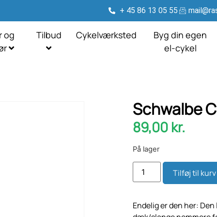
+ 45 86 13 05 55
mail@ras
r og
Tilbud
Cykelværksted
Byg din egen
hør
el-cykel
Schwalbe Cli
89,00
kr.
På lager
Tilføj til kurv
Endelig er den her: Den
dæk/slange nemmere for 