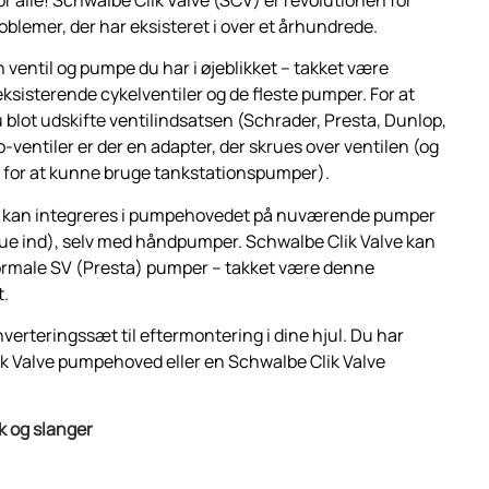
roblemer, der har eksisteret i over et århundrede.
n ventil og pumpe du har i øjeblikket – takket være
ksisterende cykelventiler og de fleste pumper. For at
du blot udskifte ventilindsatsen (Schrader, Presta, Dunlop,
to-ventiler er der en adapter, der skrues over ventilen (og
 for at kunne bruge tankstationspumper).
kan integreres i pumpehovedet på nuværende pumper
rue ind), selv med håndpumper. Schwalbe Clik Valve kan
rmale SV (Presta) pumper – takket være denne
t.
verteringssæt til eftermontering i dine hjul. Du har
ik Valve pumpehoved eller en Schwalbe Clik Valve
 og slanger