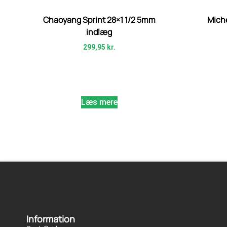
Chaoyang Sprint 28×1 1/2 5mm
Miche
indlæg
299,95
kr.
Læs mere
Information