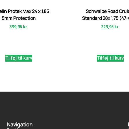
lin Protek Max 24 x 1,85
Schwalbe Road Crui
5mm Protection
Standard 28x 1,75 (47
399,95
kr.
229,95
kr.
Tilføj til kurv
Tilføj til kurv
Navigation