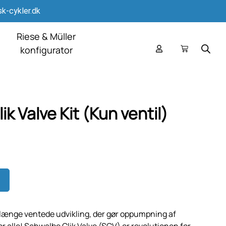
k-cykler.dk
Riese & Müller
konfigurator
k Valve Kit (Kun ventil)
 længe ventede udvikling, der gør oppumpning af
alle! Schwalbe Clik Valve (SCV) er revolutionen for