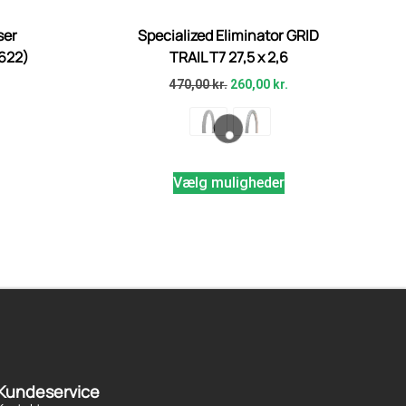
ser
Specialized Eliminator GRID
-622)
TRAIL T7 27,5 x 2,6
470,00
kr.
260,00
kr.
Vælg muligheder
Kundeservice