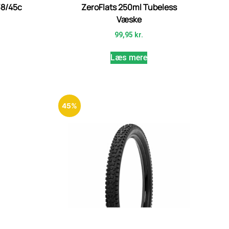
38/45c
ZeroFlats 250ml Tubeless
Væske
99,95
kr.
Læs mere
45%