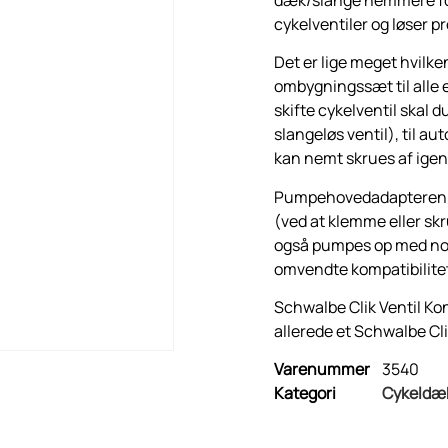
cykelventiler og løser p
Det er lige meget hvilke
ombygningssæt til alle e
skifte cykelventil skal 
slangeløs ventil), til au
kan nemt skrues af igen
Pumpehovedadapteren 
(ved at klemme eller sk
også pumpes op med no
omvendte kompatibilite
Schwalbe Clik Ventil Kon
allerede et Schwalbe Cl
Varenummer
3540
Kategori
Cykeldæk