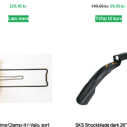
229,95
kr.
199,00
kr.
99,00
kr.
Læs mere
Tilføj til kurv
ime Clamp-it I-Valo, sort
SKS Shockblade dark 26″