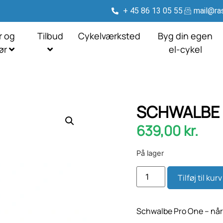
+ 45 86 13 05 55
mail@ras
r og
Tilbud
Cykelværksted
Byg din egen
hør
el-cykel
SCHWALBE P
639,00
kr.
På lager
Tilføj til kurv
Schwalbe Pro One – når 