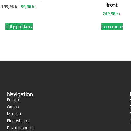
front
199,95
kr.
99,95
kr.
249,95
kr.
Tilføj til kurv
Læs mere
Navigation
Forside
Om os
Mærker
Finansiering
Privatlivspolitik