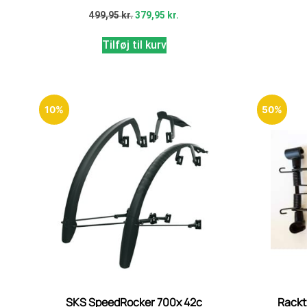
499,95
kr.
379,95
kr.
Tilføj til kurv
10%
50%
SKS SpeedRocker 700x 42c
Rackt