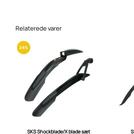
Relaterede varer
24%
SKS Shockblade/X blade sæt
S