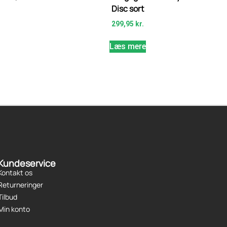
Disc sort
299,95
kr.
Læs mere
Kundeservice
Kontakt os
Returneringer
Tilbud
Min konto