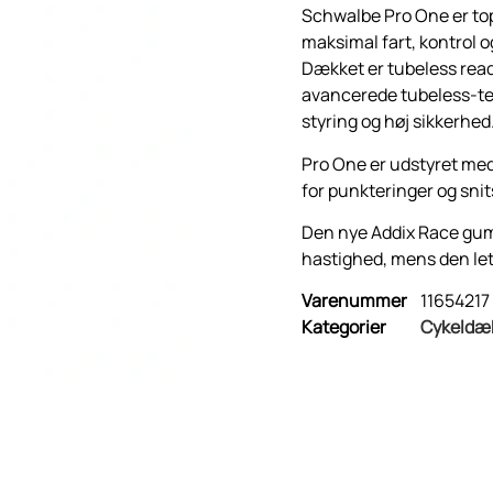
Schwalbe Pro One er topm
maksimal fart, kontrol o
Dækket er tubeless read
avancerede tubeless-tek
styring og høj sikkerhed
Pro One er udstyret med
for punkteringer og snit
Den nye Addix Race gum
hastighed, mens den let
Varenummer
11654217
Kategorier
Cykeldæk