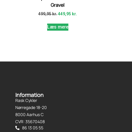
Gravel
499,95
kr.
449,95
kr.
Læs mere
Information
Rask Cykler
Nørregade 18-20
8000 Aarhus C
CVR: 35670408
86 13 05 55