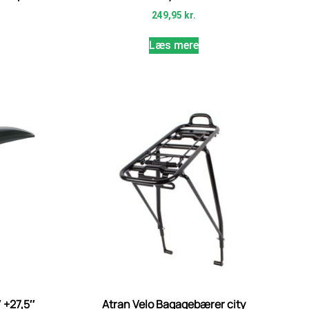
249,95
kr.
Læs mere
 +27,5″
Atran Velo Bagagebærer city