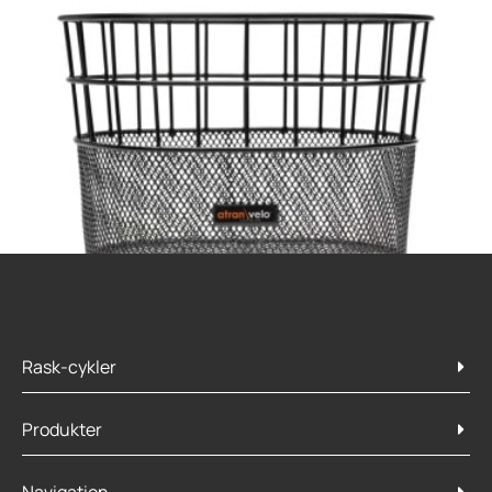
Rask-cykler
Atran Velo X Kurv
Produkter
349,95
kr.
289,95
kr.
Tilføj til kurv