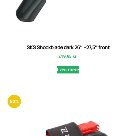
SKS Shockblade dark 26″ +27,5″ front
249,95
kr.
Læs mere
50%