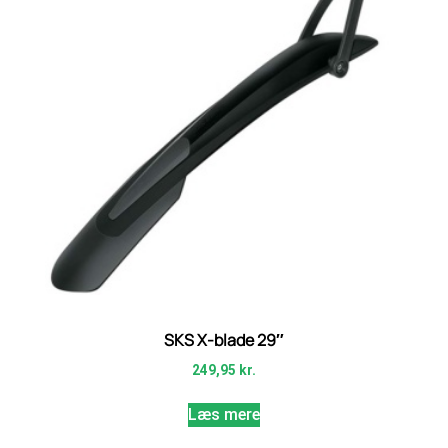
SKS X-blade 29″
249,95
kr.
Læs mere