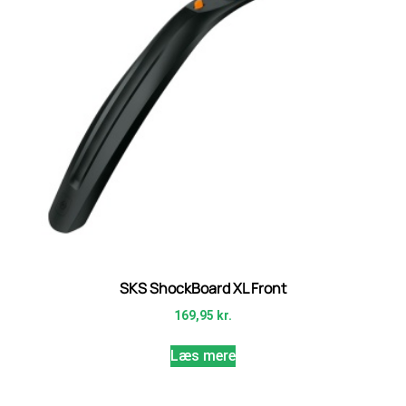
SKS ShockBoard XL Front
169,95
kr.
Læs mere