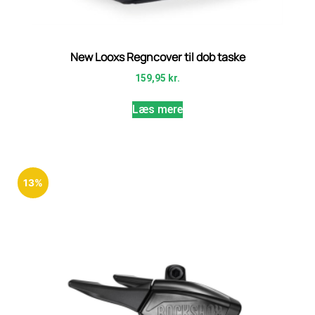
New Looxs Regncover til dob taske
159,95
kr.
Læs mere
13%