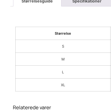
Størrelse
S
M
L
XL
Relaterede varer