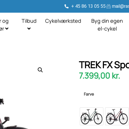
+ 45 86 13 05 55
mail@ras
r og
Tilbud
Cykelværksted
Byg din egen
hør
el-cykel
TREK FX Spo
7.399,00
kr.
Farve