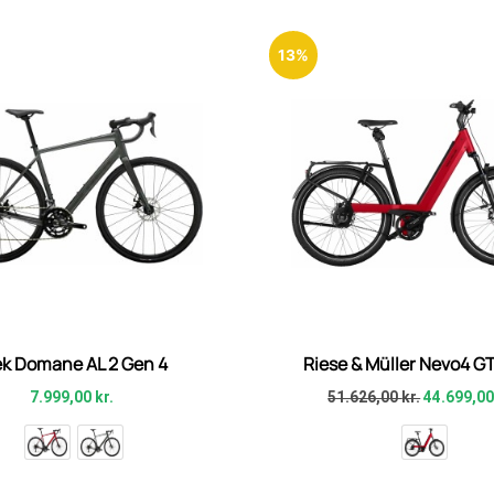
13%
ek Domane AL 2 Gen 4
Riese & Müller Nevo4 GT
7.999,00
kr.
51.626,00
kr.
44.699,0