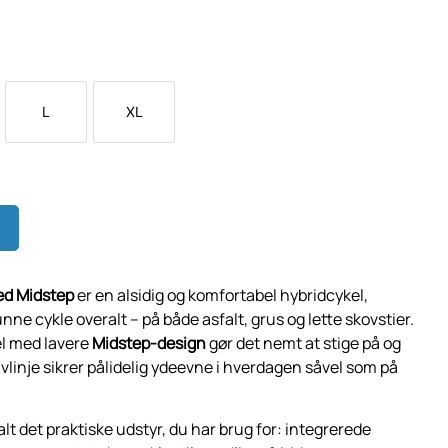
L
XL
ed Midstep
er en alsidig og komfortabel hybridcykel,
kunne cykle overalt – på både asfalt, grus og lette skovstier.
el med lavere
Midstep-design
gør det nemt at stige på og
vlinje sikrer pålidelig ydeevne i hverdagen såvel som på
lt det praktiske udstyr, du har brug for: integrerede