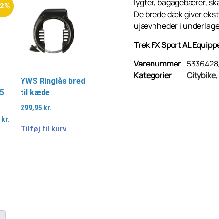
lygter, bagagebærer, skæ
22%
De brede dæk giver ekst
ujævnheder i underlaget
Trek FX Sport AL Equipp
Varenummer
533642
Kategorier
Citybike
,
YWS Ringlås bred
85
til kæde
299,95
kr.
0
kr.
Tilføj til kurv