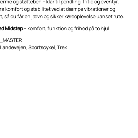
rme og støtteben – klar til pendling, fritid og eventyr.
ra komfort og stabilitet ved at dæmpe vibrationer og
, så du får en jævn og sikker køreoplevelse uanset rute.
ed Midstep
– komfort, funktion og frihed på to hjul.
8_MASTER
Landevejen
,
Sportscykel
,
Trek