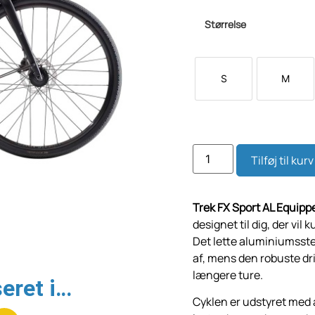
Størrelse
S
M
Tilføj til kurv
Trek FX Sport AL Equipp
designet til dig, der vil 
Det lette aluminiumsst
af, mens den robuste dri
længere ture.
eret i…
Cyklen er udstyret med a