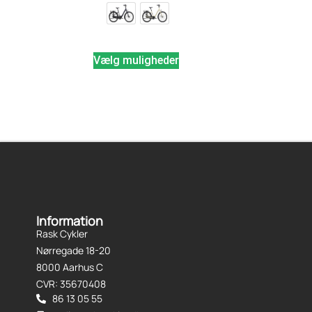
Vælg muligheder
Information
Rask Cykler
Nørregade 18-20
8000 Aarhus C
CVR: 35670408
86 13 05 55