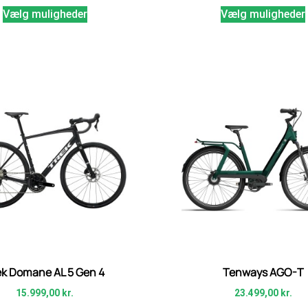
Vælg muligheder
Vælg muligheder
ek Domane AL 5 Gen 4
Tenways AGO-T
15.999,00
kr.
23.499,00
kr.