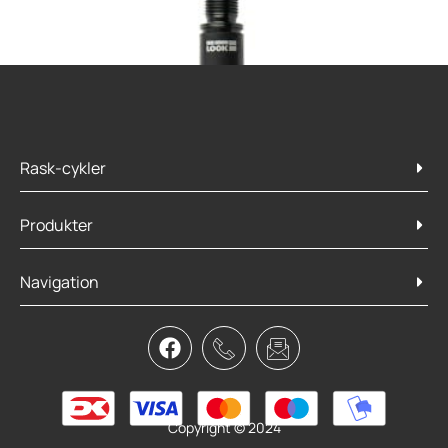
Rask-cykler
Produkter
Navigation
LOOK Pedal X-Track Race Black
799,95
kr.
599,00
kr.
Læs mere
Copyright © 2024