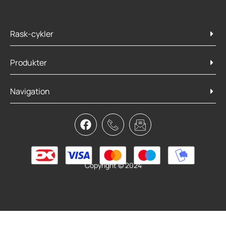
Rask-cykler
Produkter
Navigation
New Looxs Regncover til dob taske
159,95
kr.
Læs mere
Copyright © 2024