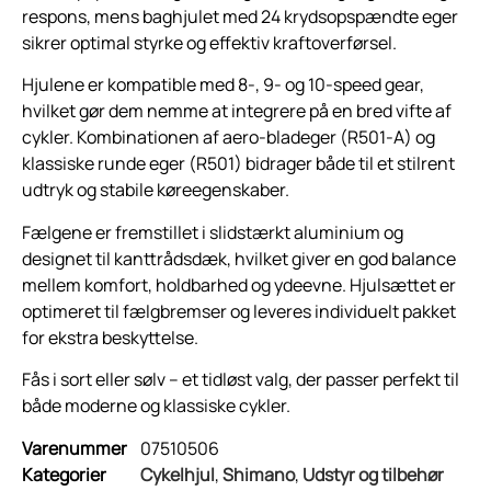
respons, mens baghjulet med 24 krydsopspændte eger
sikrer optimal styrke og effektiv kraftoverførsel.
Hjulene er kompatible med 8-, 9- og 10-speed gear,
hvilket gør dem nemme at integrere på en bred vifte af
cykler. Kombinationen af aero-bladeger (R501-A) og
klassiske runde eger (R501) bidrager både til et stilrent
udtryk og stabile køreegenskaber.
Fælgene er fremstillet i slidstærkt aluminium og
designet til kanttrådsdæk, hvilket giver en god balance
mellem komfort, holdbarhed og ydeevne. Hjulsættet er
optimeret til fælgbremser og leveres individuelt pakket
for ekstra beskyttelse.
Fås i sort eller sølv – et tidløst valg, der passer perfekt til
både moderne og klassiske cykler.
Varenummer
07510506
Kategorier
Cykelhjul
,
Shimano
,
Udstyr og tilbehør