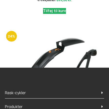
Tilføj til kurv
24%
Rask-cykler
Produkter