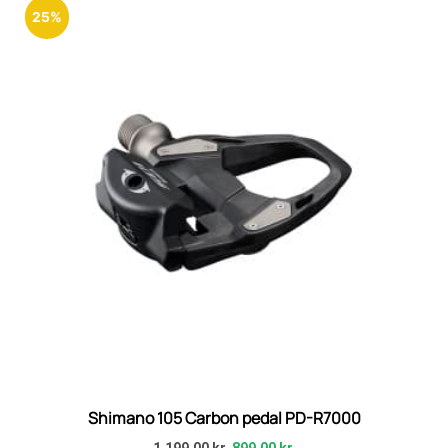
25%
Shimano 105 Carbon pedal PD-R7000
1.199,00
kr.
899,00
kr.