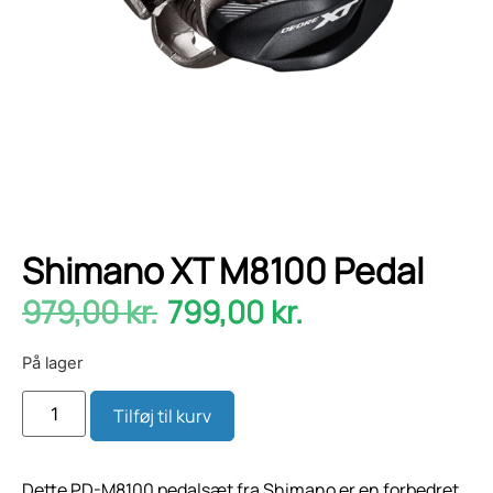
Shimano XT M8100 Pedal
979,00
kr.
799,00
kr.
På lager
Tilføj til kurv
Dette PD-M8100 pedalsæt fra Shimano er en forbedret