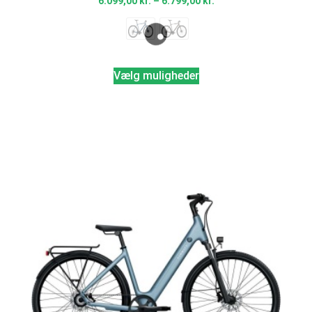
6.099,00
kr.
–
6.799,00
kr.
Vælg muligheder