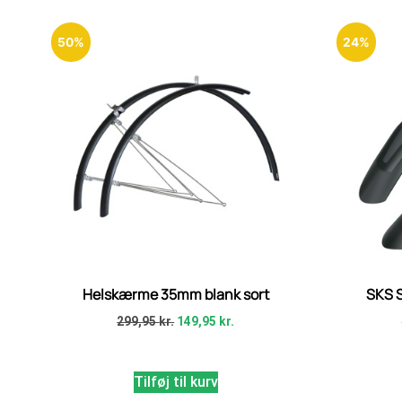
50%
24%
Helskærme 35mm blank sort
SKS 
299,95
kr.
149,95
kr.
Tilføj til kurv