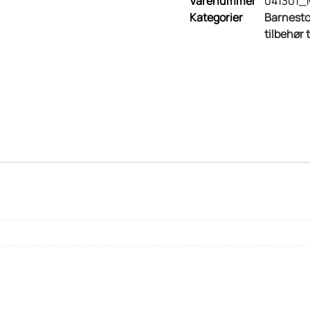
Varenummer
041301
Kategorier
Barnesto
tilbehør 