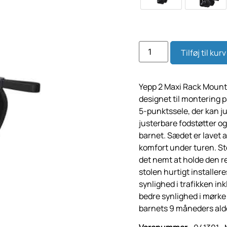
Tilføj til kurv
Yepp 2 Maxi Rack Mount c
designet til montering 
5-punktssele, der kan ju
justerbare fodstøtter og
barnet. Sædet er lavet a
komfort under turen. St
det nemt at holde den r
stolen hurtigt installe
synlighed i trafikken ink
bedre synlighed i mørke e
barnets 9 måneders alder