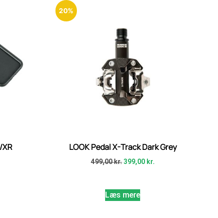
20%
1/XR
LOOK Pedal X-Track Dark Grey
499,00
kr.
399,00
kr.
Læs mere