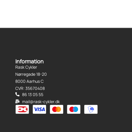
Information
Rask Cykler
Nørregade 18-20
8000 Aarhus C
CVR: 35670408
86 13 05 55
mail@rask-cykler.dk