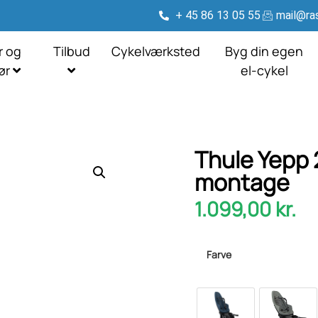
+ 45 86 13 05 55
mail@ras
r og
Tilbud
Cykelværksted
Byg din egen
hør
el-cykel
Thule Yepp
montage
1.099,00
kr.
Farve