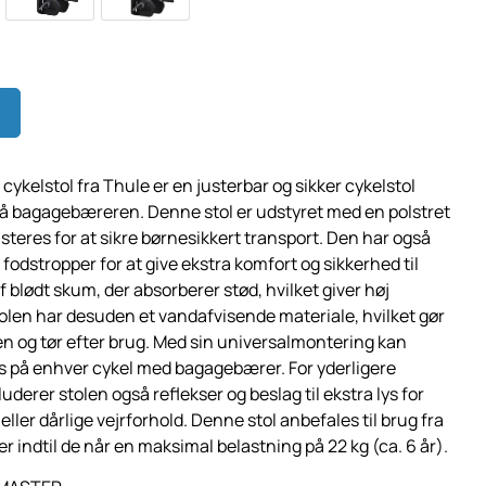
ykelstol fra Thule er en justerbar og sikker cykelstol
på bagagebæreren. Denne stol er udstyret med en polstret
steres for at sikre børnesikkert transport. Den har også
 fodstropper for at give ekstra komfort og sikkerhed til
f blødt skum, der absorberer stød, hvilket giver høj
olen har desuden et vandafvisende materiale, hvilket gør
en og tør efter brug. Med sin universalmontering kan
res på enhver cykel med bagagebærer. For yderligere
luderer stolen også reflekser og beslag til ekstra lys for
ller dårlige vejrforhold. Denne stol anbefales til brug fra
 indtil de når en maksimal belastning på 22 kg (ca. 6 år).