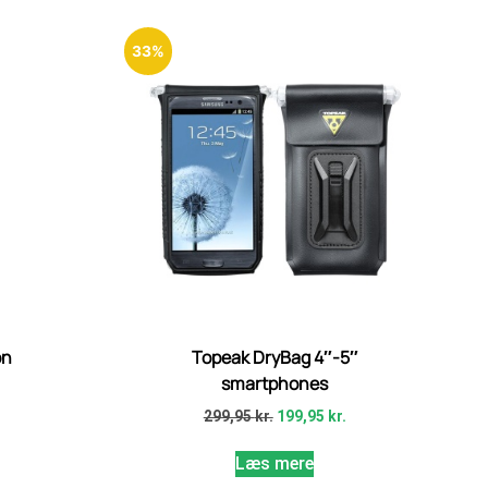
33%
on
Topeak DryBag 4″-5″
smartphones
.
299,95
kr.
199,95
kr.
Læs mere