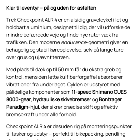
Klar til eventyr – på og uden for asfalten
Trek Checkpoint ALR 4 er en alsidig gravelcykel i let og
holdbart aluminium, designet til dig, der vil udforske de
mindre befærdede veje og finde nye ruter væk fra
trafikken. Den moderne
endurance
-geometri giver en
behagelig og stabil køreoplevelse, selv på lange ture
over grus og ujævnt terræn.
Med plads til dæk op til 50 mm får du ekstra greb og
kontrol, mens den lette kulfiberforgaffel absorberer
vibrationer fra underlaget. Cyklen er udstyret med
pålidelige komponenter som
11-speed Shimano CUES
8000-gear
,
hydrauliske skivebremser
og
Bontrager
Paradigm-hjul
, der sikrer præcise skift og effektiv
bremsekraft under alle forhold.
Checkpoint ALR 4 er desuden rig på monteringspunkter
til tasker og udstyr – perfekt til bikepacking, pendling