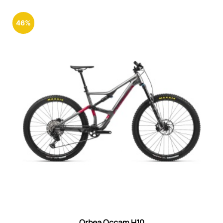
46%
Orbea Occam H10