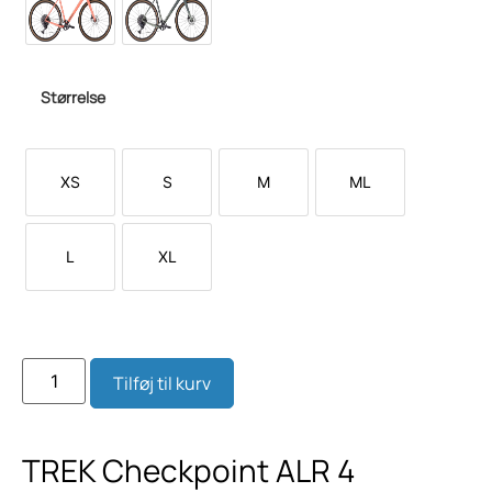
Størrelse
XS
S
M
ML
L
XL
Tilføj til kurv
TREK Checkpoint ALR 4