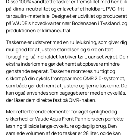
Disse 100% vandtætte tasker er fremstillet med henblik
på klima-neutralitet og er lavet af et holdbart, PVC-frit
tarpaulin-materiale. Designet er udviklet og produceret
på VAUDE’s hovedkvarter nær Bodensøen i Tyskland, og
produktionen er klimaneutral.
Taskerne er udstyret med en rullelukning, som giver dig
mulighed for at justere størrelsen og sikre en tæt
forsegling, så indholdet forbliver tørt, uanset vejret. Den
ekstra inderlomme gør det nemt at opbevare mindre
genstande separat. Taskerne monteres hurtigt og
sikkert på din cykels frontgear med QMR 2.0-systemet,
som både gør det nemt at justere og fjerne taskerne. De
kan også anvendes som bagagebærer med en cykellås,
der låser dem direkte fast på QMR-haken.
Med reflekterende elementer for øget synlighed og
sikkerhed, er Vaude Aqua Front Panniers den perfekte
løsning til både lange cykelture og daglig brug. Den
samlede volumen af de to tasker er 28 liter, og de kan