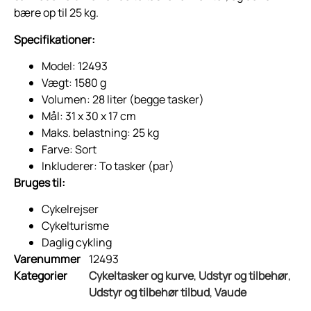
bære op til 25 kg.
Specifikationer:
Model: 12493
Vægt: 1580 g
Volumen: 28 liter (begge tasker)
Mål: 31 x 30 x 17 cm
Maks. belastning: 25 kg
Farve: Sort
Inkluderer: To tasker (par)
Bruges til:
Cykelrejser
Cykelturisme
Daglig cykling
Varenummer
12493
Kategorier
Cykeltasker og kurve
,
Udstyr og tilbehør
,
Udstyr og tilbehør tilbud
,
Vaude