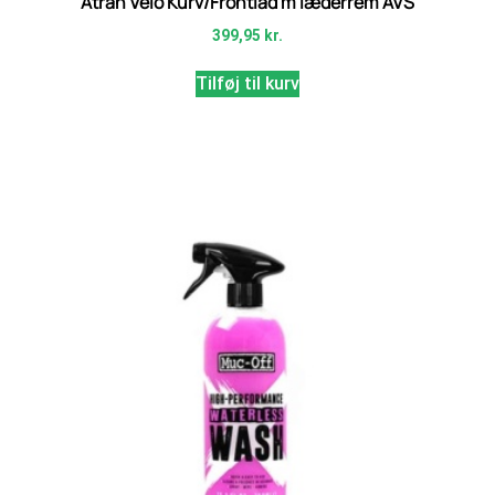
Atran Velo Kurv/Frontlad m læderrem AVS
399,95
kr.
Tilføj til kurv