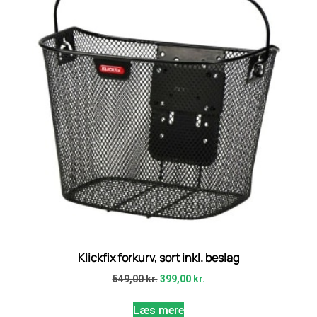
Klickfix forkurv, sort inkl. beslag
549,00
kr.
399,00
kr.
Læs mere