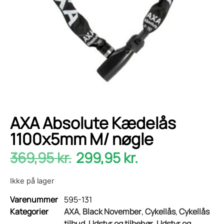
AXA Absolute Kædelås
1100x5mm M/ nøgle
369,95
kr.
299,95
kr.
Ikke på lager
Varenummer
595-131
Kategorier
AXA
,
Black November
,
Cykellås
,
Cykellås
tilbud
,
Udstyr og tilbehør
,
Udstyr og